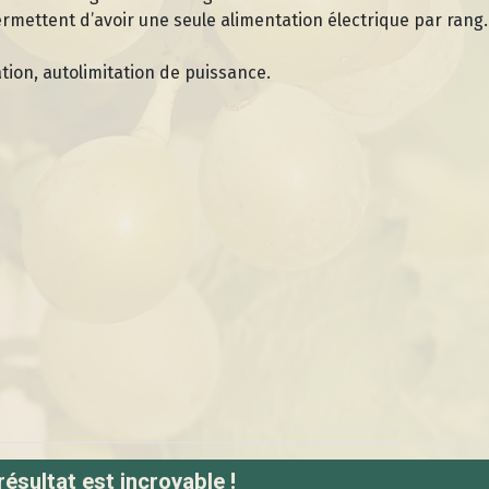
rmettent d’avoir une seule alimentation électrique par rang.
tion, autolimitation de puissance.
ution antigel efficace pour la protection des cultures viticoles
résultat est incroyable !