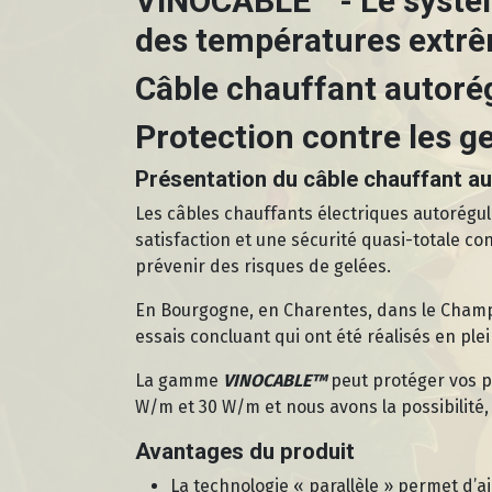
VINOCABLE™ - Le systèm
des températures extr
Câble chauffant autorég
Protection contre les g
Présentation du câble chauffant a
Les câbles chauffants électriques autorégu
satisfaction et une sécurité quasi-totale co
prévenir des risques de gelées.
En Bourgogne, en Charentes, dans le Champa
essais concluant qui ont été réalisés en ple
La gamme
VINOCABLE™
peut protéger vos p
W/m et 30 W/m et nous avons la possibilité
Avantages du produit
La technologie « parallèle » permet d’aj