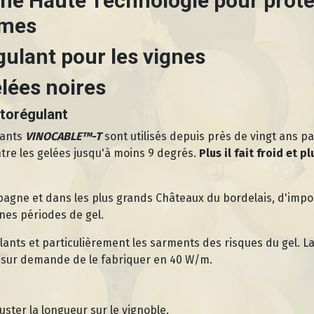
e Haute Technologie pour protég
êmes
ulant pour les vignes
elées noires
utorégulant
lants
VINOCABLE™-T
sont utilisés depuis près de vingt ans pa
ntre les gelées jusqu'à moins 9 degrés.
Plus il fait froid et 
gne et dans les plus grands Châteaux du bordelais, d'import
ines périodes de gel.
lants et particulièrement les sarments des risques du gel.
, sur demande de le fabriquer en 40 W/m.
uster la longueur sur le vignoble.