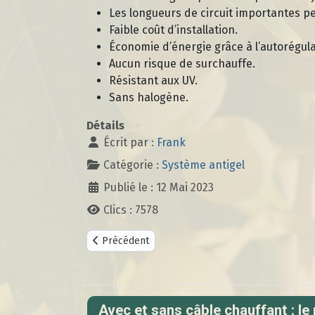
Les longueurs de circuit importantes pe
Faible coût d’installation.
Économie d’énergie grâce à l’autorégula
Aucun risque de surchauffe.
Résistant aux UV.
Sans halogène.
Détails
Écrit par :
Frank
Catégorie :
Système antigel
Publié le : 12 Mai 2023
Clics : 7578
Article précédent : Les câbles chauffants, une sol
Précédent
Avec et sans câble chauffant : le 